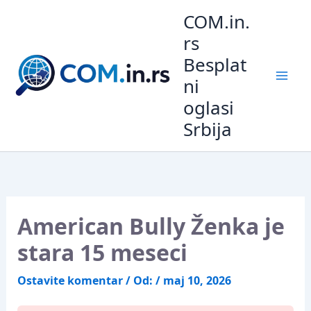
Pređi
COM.in.
na
rs
sadržaj
Besplat
ni
oglasi
Srbija
American Bully Ženka je
stara 15 meseci
Ostavite komentar
/ Od:
/
maj 10, 2026