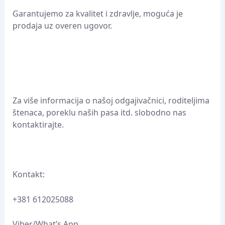
Garantujemo za kvalitet i zdravlje, moguća je
prodaja uz overen ugovor.
Za više informacija o našoj odgajivačnici, roditeljima
štenaca, poreklu naših pasa itd. slobodno nas
kontaktirajte.
Kontakt:
+381 612025088
Viber/What’s App