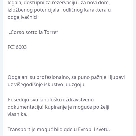
legala, dostupni za rezervaciju i za novi dom,
izložbenog potencijala i odličnog karaktera u
odgajivačnici
„Corso sotto la Torre“
FCI 6003
Odgajani su profesionalno, sa puno pažnje i ljubavi
uz višegodišnje iskustvo u uzgoju.
Poseduju svu kinološku i zdravstvenu
dokumentaciju! Kupiranje je moguće po želji
vlasnika.
Transport je moguć bilo gde u Evropi i svetu.