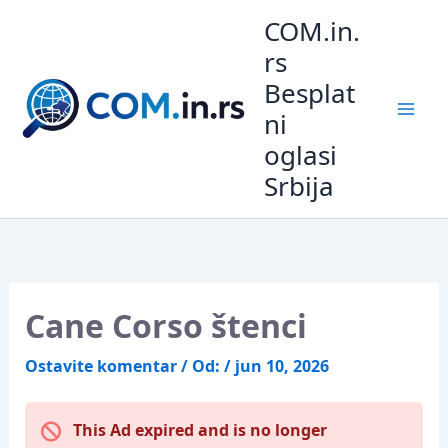
Pređi
COM.in.
na
rs
sadržaj
Besplat
ni
oglasi
Srbija
Cane Corso štenci
Ostavite komentar
/ Od:
/
jun 10, 2026
This Ad expired and is no longer