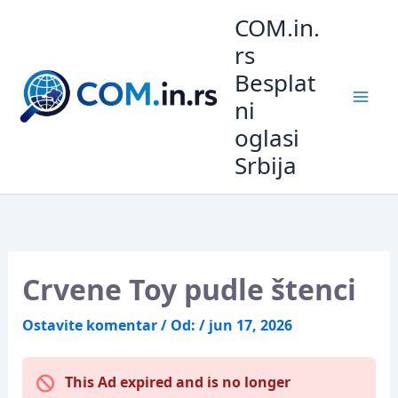
Pređi
COM.in.
na
rs
sadržaj
Besplat
ni
oglasi
Srbija
Crvene Toy pudle štenci
Ostavite komentar
/ Od:
/
jun 17, 2026
This Ad expired and is no longer