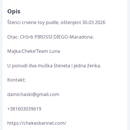
Opis
Štenci crvene toy pudle, oštenjeni 30.03 2026
Otac: ChSrb PIROSSI DIEGO-Maradona.
Majka:Cheke’Team Luna
U ponudi dva muška šteneta i jedna ženka.
Kontakt:
damir.haski@gmail.com
+381603039619
https://chekeskennel.com/