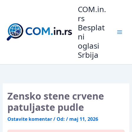
Pređi
COM.in.
na
rs
sadržaj
Besplat
ni
oglasi
Srbija
Zensko stene crvene
patuljaste pudle
Ostavite komentar
/ Od:
/
maj 11, 2026