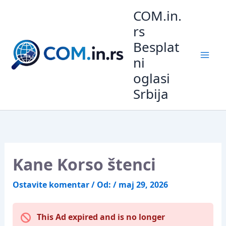
Pređi
COM.in.
na
rs
sadržaj
Besplat
ni
oglasi
Srbija
Kane Korso štenci
Ostavite komentar
/ Od:
/
maj 29, 2026
This Ad expired and is no longer