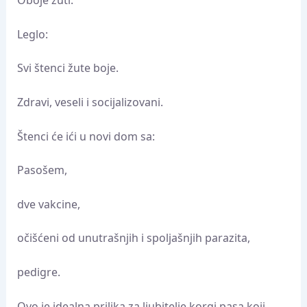
Oboje žuti.
Leglo:
Svi štenci žute boje.
Zdravi, veseli i socijalizovani.
Štenci će ići u novi dom sa:
Pasošem,
dve vakcine,
očišćeni od unutrašnjih i spoljašnjih parazita,
pedigre.
Ovo je idealna prilika za ljubitelje korgi pasa koji