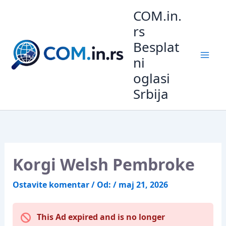
Pređi
COM.in.
na
rs
sadržaj
Besplat
ni
oglasi
Srbija
Korgi Welsh Pembroke
Ostavite komentar
/ Od:
/
maj 21, 2026
This Ad expired and is no longer