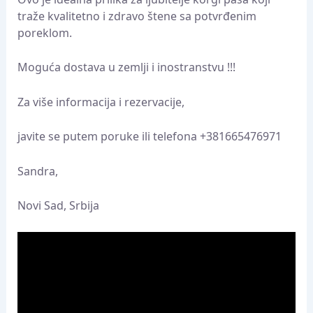
traže kvalitetno i zdravo štene sa potvrđenim
poreklom.
Moguća dostava u zemlji i inostranstvu !!!
Za više informacija i rezervacije,
javite se putem poruke ili telefona +381665476971
Sandra,
Novi Sad, Srbija