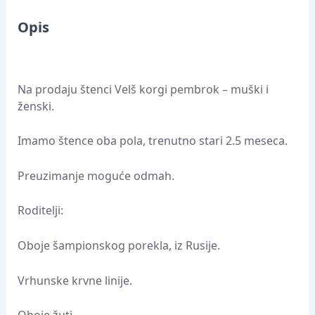
Opis
Na prodaju štenci Velš korgi pembrok – muški i
ženski.
Imamo štence oba pola, trenutno stari 2.5 meseca.
Preuzimanje moguće odmah.
Roditelji:
Oboje šampionskog porekla, iz Rusije.
Vrhunske krvne linije.