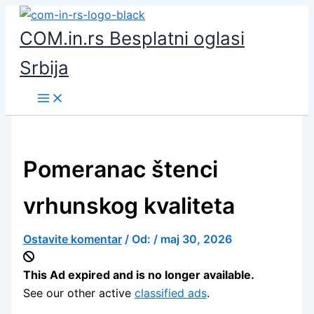
Pređi
na
COM.in.rs Besplatni oglasi
sadržaj
Srbija
Pomeranac štenci
vrhunskog kvaliteta
Ostavite komentar
/ Od:
/
maj 30, 2026
This Ad expired and is no longer available.
See our other active
classified ads
.