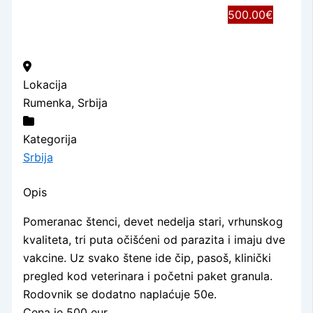
500.00€
Lokacija
Rumenka, Srbija
Kategorija
Srbija
Opis
Pomeranac štenci, devet nedelja stari, vrhunskog
kvaliteta, tri puta očišćeni od parazita i imaju dve
vakcine. Uz svako štene ide čip, pasoš, klinički
pregled kod veterinara i početni paket granula.
Rodovnik se dodatno naplaćuje 50e.
Cena je 500 eur