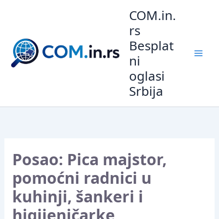
Pređi
COM.in.
na
rs
sadržaj
Besplat
ni
oglasi
Srbija
Posao: Pica majstor,
pomoćni radnici u
kuhinji, šankeri i
higijeničarke